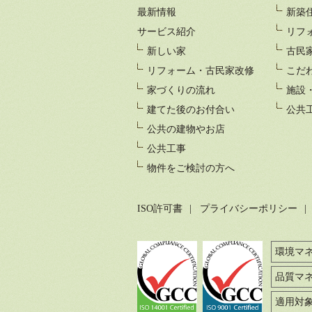
最新情報
新築
サービス紹介
リフ
新しい家
古民
リフォーム・古民家改修
こだ
家づくりの流れ
施設
建てた後のお付合い
公共
公共の建物やお店
公共工事
物件をご検討の方へ
ISO許可書
プライバシーポリシー
環境マネジ
品質マネ
適用対