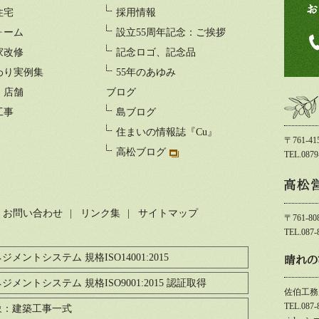
住宅
採用情報
ォーム
設立55周年記念：ご挨拶
家改修
記念ロゴ、記念品
わり実例集
55年のあゆみ
・店舗
ブログ
工事
島ブログ
住まいの情報誌『Cu』
〒761-
高松ブログ
TEL.0879
お問い合わせ
リンク集
サイトマップ
〒761-8
TEL.087-
メントシステム 規格ISO14001:2015
晴れの
ジメントシステム 規格ISO9001:2015 認証取得
佐伯工務
TEL.087-
象：建築工事一式