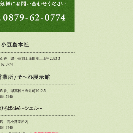
4151 香川県小豆郡土庄町肥土山甲2093-3
-62-0774
085 香川県高松市寺井町1012-5
864-7440
ひろばciel～シエル～
店 高松営業所内
864-7440