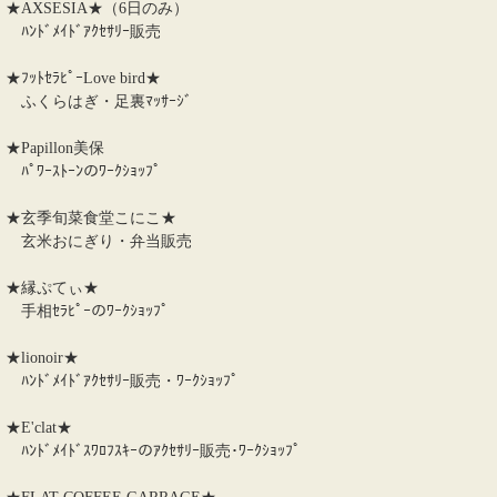
★AXSESIA★（6日のみ）
ﾊﾝﾄﾞﾒｲﾄﾞｱｸｾｻﾘｰ販売
★ﾌｯﾄｾﾗﾋﾟｰLove bird★
ふくらはぎ・足裏ﾏｯｻｰｼﾞ
★Papillon美保
ﾊﾟﾜｰｽﾄｰﾝのﾜｰｸｼｮｯﾌﾟ
★玄季旬菜食堂こにこ★
玄米おにぎり・弁当販売
★縁ぷてぃ★
手相ｾﾗﾋﾟｰのﾜｰｸｼｮｯﾌﾟ
★lionoir★
ﾊﾝﾄﾞﾒｲﾄﾞｱｸｾｻﾘｰ販売・ﾜｰｸｼｮｯﾌﾟ
★E'clat★
ﾊﾝﾄﾞﾒｲﾄﾞｽﾜﾛﾌｽｷｰのｱｸｾｻﾘｰ販売･ﾜｰｸｼｮｯﾌﾟ