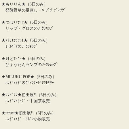
★もりりん★（5日のみ）
発酵野草の足蒸し・ﾊｰﾌﾞﾘｰﾃﾞｨﾝｸﾞ
★つぼりｻﾛﾝ★（5日のみ）
リップ・グロスのﾜｰｸｼｮｯﾌﾟ
★ｱﾄﾘｴｻﾛﾝﾐﾈ★（5日のみ）
ﾓｰﾙﾍﾞｱのﾜｰｸｼｮｯﾌﾟ
★月とﾏｰﾆｰ★（5日のみ）
ひょうたんランプのﾜｰｸｼｮｯﾌﾟ
★MILUKU POP★（5日のみ）
ﾊﾝﾄﾞﾒｲﾄﾞのｳﾞｨﾝﾃｰｼﾞｱｸｾｻﾘｰ
★ﾘﾝﾋﾞｹﾝ★初出展!!（6日のみ）
ﾊﾝﾄﾞﾏｯｻｰｼﾞ・中国茶販売
★teruet★初出展!!（6日のみ）
ﾊﾝﾄﾞﾒｲﾄﾞ・ﾘﾎﾞﾝ小物販売