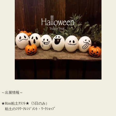
～出展情報～
★Rim粘土ｸﾗﾌﾄ★（5日のみ）
粘土のﾌﾗﾜｰｱﾚﾝｼﾞﾒﾝﾄ・ﾜｰｸｼｮｯﾌﾟ