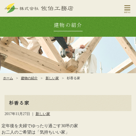
建物の紹介
ホーム
>
建物の紹介
>
新しい家
>
杉香る家
杉香る家
2017年11月27日
｜
新しい家
定年後を夫婦でゆったり過ごす30坪の家
お二人のご希望は「気持ちいい家」