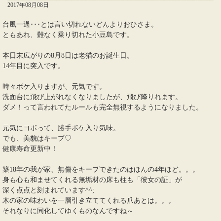
2017年08月08日
台風一過･･･とは言い切れないどんよりおひさま。
ともあれ、難なく乗り切れた小豆島です。
本日末広がりの8月8日は老猫のお誕生日。
14年目に突入です。
時々ボケ入りますが、元気です。
洗面台に飛び上がれなくなりましたが、飛び降りれます。
ダメ！って言われてたルールも完全無視するようになりました。
元気にヨボって、勝手ボケ入り気味。
でも、美貌はキープ♡
健康寿命更新中！
築18年の我が家、無傷をキープできたのはほんの4年ほど。。。
身も心も和ませてくれる無垢材の床も柱も「彼女の証」が
深く点点と刻まれています^^;
木の家の味わいを一層引き立ててくれる爪あとは。。。
それなりに同化してゆくものなんですね～