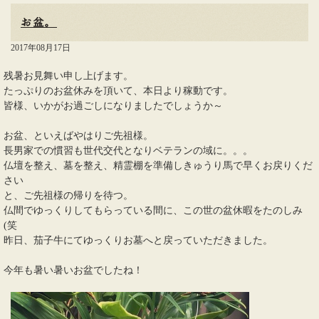
お盆。
2017年08月17日
残暑お見舞い申し上げます。
たっぷりのお盆休みを頂いて、本日より稼動です。
皆様、いかがお過ごしになりましたでしょうか～
お盆、といえばやはりご先祖様。
長男家での慣習も世代交代となりベテランの域に。。。
仏壇を整え、墓を整え、精霊棚を準備しきゅうり馬で早くお戻りくだ
さい
と、ご先祖様の帰りを待つ。
仏間でゆっくりしてもらっている間に、この世の盆休暇をたのしみ
(笑
昨日、茄子牛にてゆっくりお墓へと戻っていただきました。
今年も暑い暑いお盆でしたね！