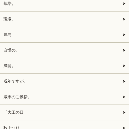
栽培。
現場。
豊島
自慢の。
満開。
戌年ですが。
歳末のご挨拶。
「大工の日」
秋まつり。