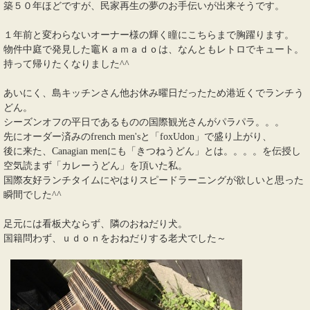
築５０年ほどですが、民家再生の夢のお手伝いが出来そうです。
１年前と変わらないオーナー様の輝く瞳にこちらまで胸躍ります。
物件中庭で発見した竈Ｋａｍａｄｏは、なんともレトロでキュート。
持って帰りたくなりました^^
あいにく、島キッチンさん他お休み曜日だったため港近くでランチう
どん。
シーズンオフの平日であるものの国際観光さんがパラパラ。。。
先にオーダー済みのfrench men'sと「foxUdon」で盛り上がり、
後に来た、Canagian menにも「きつねうどん」とは。。。。を伝授し
空気読まず「カレーうどん」を頂いた私。
国際友好ランチタイムにやはりスピードラーニングが欲しいと思った
瞬間でした^^
足元には看板犬ならず、隣のおねだり犬。
国籍問わず、ｕｄｏｎをおねだりする老犬でした～