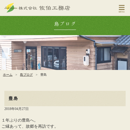
島ブログ
ホーム
>
島ブログ
>
豊島
豊島
2018年04月27日
１年ぶりの豊島へ。
ご縁あって、故郷を再訪です。